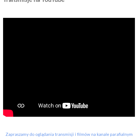
Zapraszamy do oglądania transmisji i filmów na kanale parafialnym