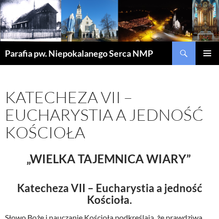
Szukaj
Parafia pw. Niepokalanego Serca NMP
PRZEJDŹ
MENU
DO
GŁÓWN
TREŚCI
KATECHEZA VII –
EUCHARYSTIA A JEDNOŚĆ
KOŚCIOŁA
„WIELKA TAJEMNICA WIARY”
Katecheza VII – Eucharystia a jedność
Kościoła.
Słowo Boże i nauczanie Kościoła podkreślają, że prawdziwa