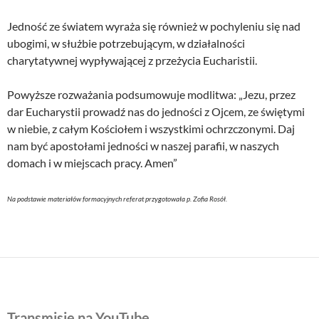
Jedność ze światem wyraża się również w pochyleniu się nad
ubogimi, w służbie potrzebującym, w działalności
charytatywnej wypływającej z przeżycia Eucharistii.
Powyższe rozważania podsumowuje modlitwa: „Jezu, przez
dar Eucharystii prowadź nas do jedności z Ojcem, ze świętymi
w niebie, z całym Kościołem i wszystkimi ochrzczonymi. Daj
nam być apostołami jedności w naszej parafii, w naszych
domach i w miejscach pracy. Amen”
Na podstawie materiałów formacyjnych referat przygotowała p. Zofia Rosół.
Transmisje na YouTube