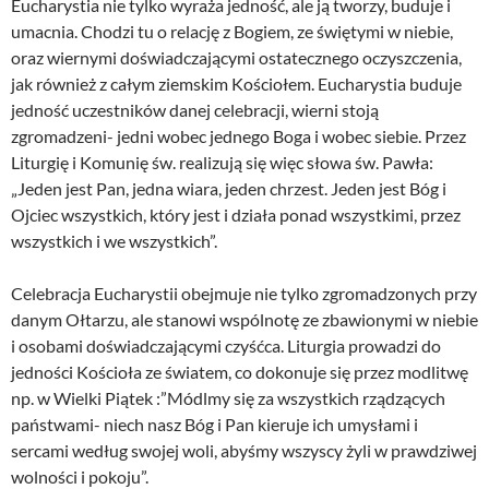
Eucharystia nie tylko wyraża jedność, ale ją tworzy, buduje i
umacnia. Chodzi tu o relację z Bogiem, ze świętymi w niebie,
oraz wiernymi doświadczającymi ostatecznego oczyszczenia,
jak również z całym ziemskim Kościołem. Eucharystia buduje
jedność uczestników danej celebracji, wierni stoją
zgromadzeni- jedni wobec jednego Boga i wobec siebie. Przez
Liturgię i Komunię św. realizują się więc słowa św. Pawła:
„Jeden jest Pan, jedna wiara, jeden chrzest. Jeden jest Bóg i
Ojciec wszystkich, który jest i działa ponad wszystkimi, przez
wszystkich i we wszystkich”.
Celebracja Eucharystii obejmuje nie tylko zgromadzonych przy
danym Ołtarzu, ale stanowi wspólnotę ze zbawionymi w niebie
i osobami doświadczającymi czyśćca. Liturgia prowadzi do
jedności Kościoła ze światem, co dokonuje się przez modlitwę
np. w Wielki Piątek :”Módlmy się za wszystkich rządzących
państwami- niech nasz Bóg i Pan kieruje ich umysłami i
sercami według swojej woli, abyśmy wszyscy żyli w prawdziwej
wolności i pokoju”.