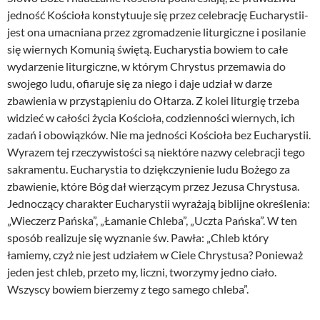
jedność Kościoła konstytuuje się przez celebrację Eucharystii-
jest ona umacniana przez zgromadzenie liturgiczne i posilanie
się wiernych Komunią świętą. Eucharystia bowiem to całe
wydarzenie liturgiczne, w którym Chrystus przemawia do
swojego ludu, ofiaruje się za niego i daje udział w darze
zbawienia w przystąpieniu do Ołtarza. Z kolei liturgię trzeba
widzieć w całości życia Kościoła, codzienności wiernych, ich
zadań i obowiązków. Nie ma jedności Kościoła bez Eucharystii.
Wyrazem tej rzeczywistości są niektóre nazwy celebracji tego
sakramentu. Eucharystia to dziękczynienie ludu Bożego za
zbawienie, które Bóg dał wierzącym przez Jezusa Chrystusa.
Jednoczący charakter Eucharystii wyrażają biblijne określenia:
„Wieczerz Pańska”, „Łamanie Chleba”, „Uczta Pańska”. W ten
sposób realizuje się wyznanie św. Pawła: „Chleb który
łamiemy, czyż nie jest udziałem w Ciele Chrystusa? Ponieważ
jeden jest chleb, przeto my, liczni, tworzymy jedno ciało.
Wszyscy bowiem bierzemy z tego samego chleba”.