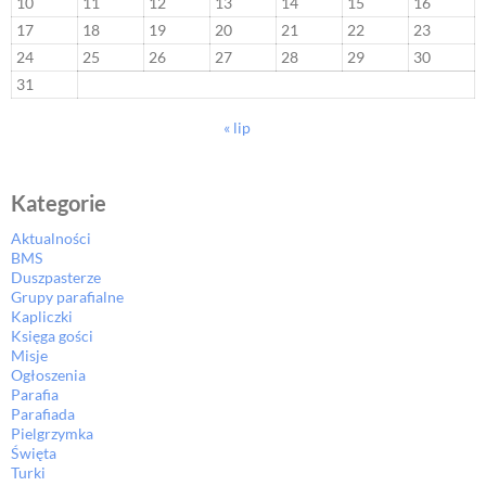
10
11
12
13
14
15
16
17
18
19
20
21
22
23
24
25
26
27
28
29
30
31
« lip
Kategorie
Aktualności
BMS
Duszpasterze
Grupy parafialne
Kapliczki
Księga gości
Misje
Ogłoszenia
Parafia
Parafiada
Pielgrzymka
Święta
Turki