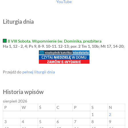
YouTube
Liturgia dnia
8 VIII Sobota. Wspomnienie św. Dominika, prezbitera
Ha 1, 12 - 2, 4; Ps 9, 8-9. 10-11. 12-13; por. 2 Tm 1, 10b; Mt 17, 14-20;
Przejdź do
pełnej liturgii dnia
Historia wpisów
sierpień 2026
P
W
Ś
C
P
S
N
1
2
3
4
5
6
7
8
9